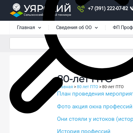
УЯРСКИЙ
+7 (391) 222-07-82
Сельскохозяйственный техникум
Главная
Сведения об ОО
ФП Проф
80-лет ПТО
Главная
>
80 лет ПТО
>
80-лет ПТО
План проведения мероприят
Фото акция окна профессий
Они стояли у истоков (исто
История профессий