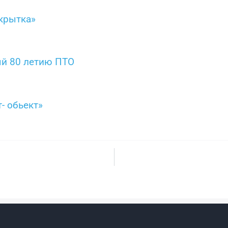
крытка»
ый 80 летию ПТО
- обьект»