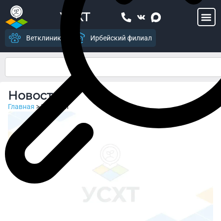
УСХТ
Ветклиника
Ирбейский филиал
Новости
Главная
>
Новости