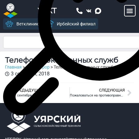
УСХТ
Ветклиника
Ирбейский филиал
Телефоны экстренных служб
Главная
>
Антитеррор
>
Телефоны экстренных служб
3 сентября, 2018
ПРЕДЫДУЩАЯ
СЛЕДУЮЩАЯ
1 сентября 2018г.
Пожаловаться на противоправный контент