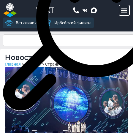
УСХТ
Ветклиника
Ирбейский филиал
Новости
Главная
>
Новости
>
Страница 3