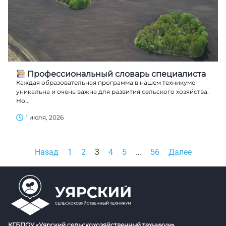
Профессиональный словарь специалиста
Каждая образовательная программа в нашем техникуме
уникальна и очень важна для развития сельского хозяйства.
Но...
1 июля, 2026
Назад
1
2
3
4
5
…
56
Далее
КГБПОУ «Уярский сельскохозяйственный техникум»