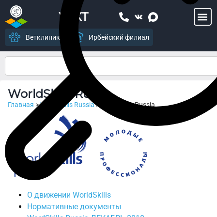
УСХТ
Ветклиника
Ирбейский филиал
WorldSkills Russia
Главная
>
WorldSkills Russia
>
WorldSkills Russia
О движении WorldSkills
Нормативные документы