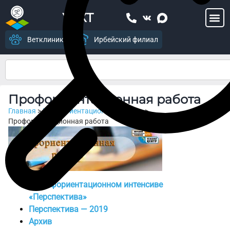
УСХТ
Ветклиника
Ирбейский филиал
Профориентационная работа
Главная
>
Профориентационная работа
>
Профориентационная работа
О профориентационном интенсиве
«Перспектива»
Перспектива — 2019
Архив