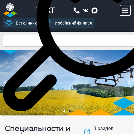
УСХТ
Ветклиника
Ирбейский филиал
Центр цифрового
Специальности и
земледелия и современных
В раздел
агропромышленных