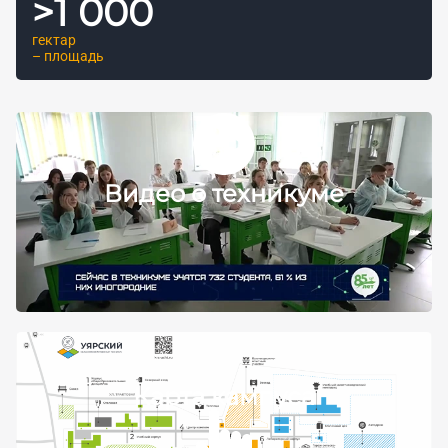
>
1 000
гектар
– площадь
Видео о техникуме
Карта кампуса