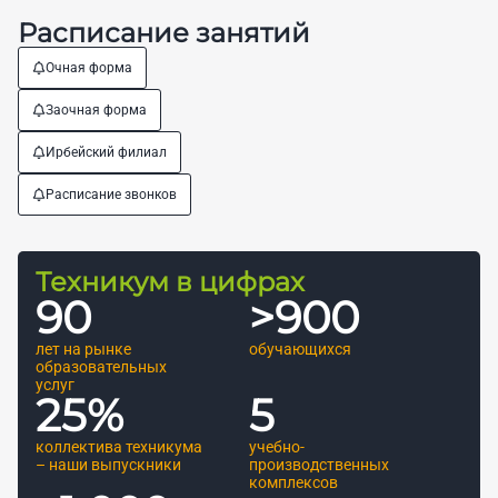
Расписание занятий
Очная форма
Заочная форма
Ирбейский филиал
Расписание звонков
Техникум в цифрах
90
>
900
лет на рынке
обучающихся
образовательных
услуг
25
%
5
коллектива техникума
учебно-
– наши выпускники
производственных
комплексов