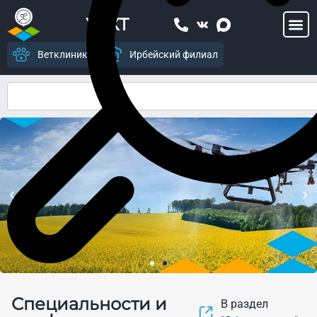
УСХТ
Ветклиника
Ирбейский филиал
Центр цифрового
Специальности и
земледелия и современных
В раздел
агропромышленных