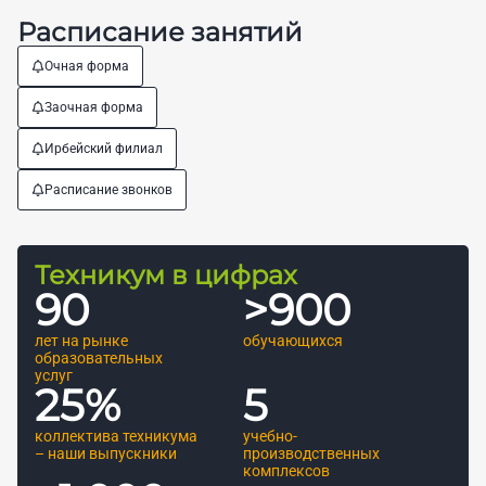
Расписание занятий
Очная форма
Заочная форма
Ирбейский филиал
Расписание звонков
Техникум в цифрах
90
>
900
лет на рынке
обучающихся
образовательных
услуг
25
%
5
коллектива техникума
учебно-
– наши выпускники
производственных
комплексов