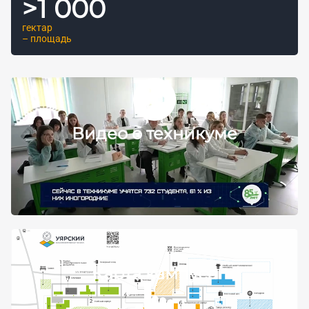
>
1 000
гектар
– площадь
Видео о техникуме
Карта кампуса