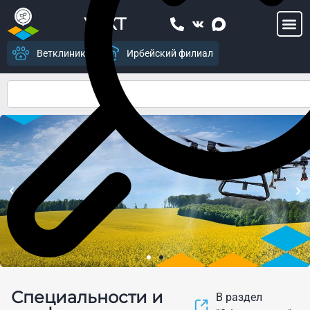
УСХТ
Ветклиника
Ирбейский филиал
Центр цифрового
Специальности и
земледелия и современных
В раздел
агропромышленных