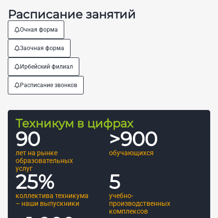
Расписание занятий
Очная форма
Заочная форма
Ирбейский филиал
Расписание звонков
Техникум в цифрах
90
>
900
лет на рынке
обучающихся
образовательных
услуг
25
%
5
коллектива техникума
учебно-
– наши выпускники
производственных
комплексов