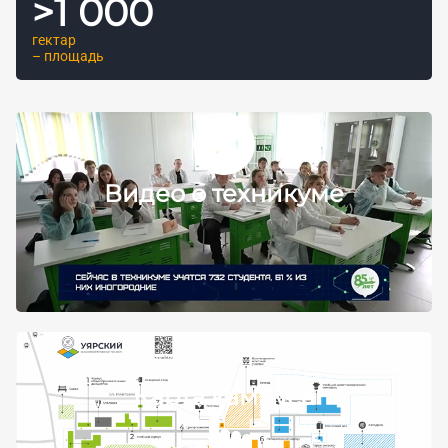
>
1 000
гектар
– площадь
Видео о техникуме
Карта кампуса