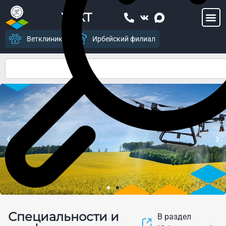
УСХТ
Ветклиника
Ирбейский филиал
Центр цифрового
Специальности и
земледелия и современных
В раздел
агропромышленных