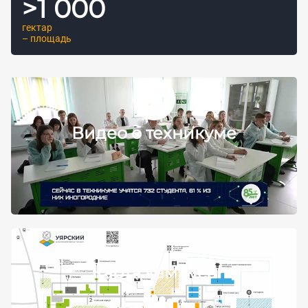
>
1 000
гектар
– площадь
Видео о техникуме
Карта кампуса