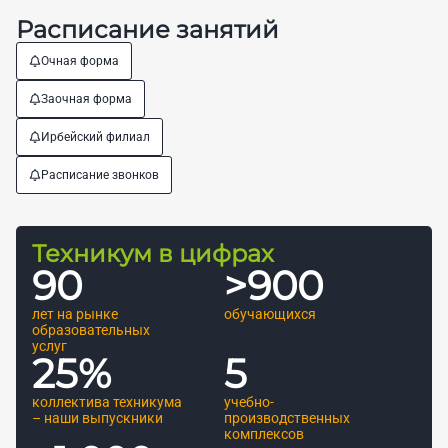
Расписание занятий
Очная форма
Заочная форма
Ирбейский филиал
Расписание звонков
Техникум в цифрах
90
>
900
лет на рынке
обучающихся
образовательных
услуг
25
%
5
коллектива техникума
учебно-
– наши выпускники
производственных
комплексов