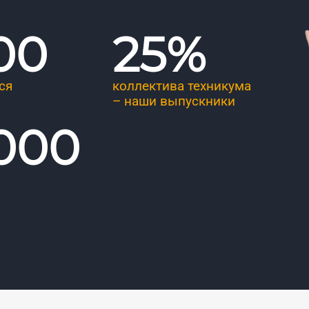
00
25
%
ся
коллектива техникума
– наши выпускники
 000