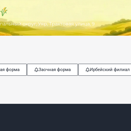
льный округ, Уяр, Трактовая улица, 9
ая форма
Заочная форма
Ирбейский филиал