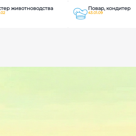
тер животноводства
Повар, кондитер
.02
43.01.09