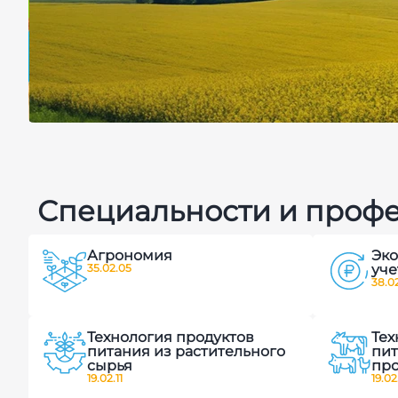
Центр цифро
Специальности и проф
земледелия 
Агрономия
Эко
агропромыш
35.02.05
уче
38.02
технологий
Технология продуктов
Тех
питания из растительного
пит
сырья
пр
19.02.11
19.02
Видеоэкскурсия