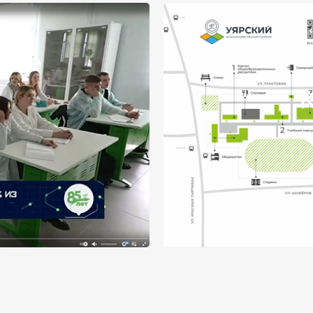
куме
К