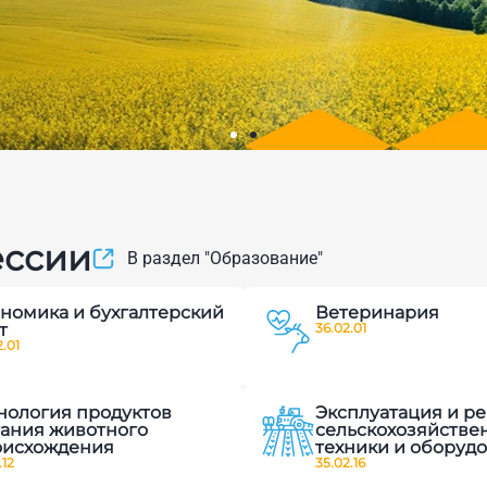
вого
ессии
В раздел "Образование"
и современных
номика и бухгалтерский
Ветеринария
ленных
т
36.02.01
.01
нология продуктов
Эксплуатация и р
ания животного
сельскохозяйстве
оисхождения
техники и оборуд
.12
35.02.16