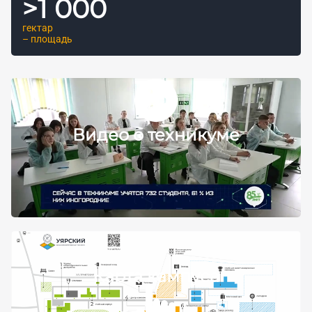
>
1 000
гектар
– площадь
Видео о техникуме
Карта кампуса