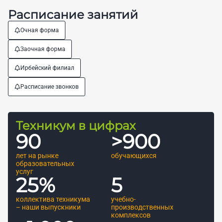
Расписание занятий
Очная форма
Заочная форма
Ирбейский филиал
Расписание звонков
Техникум в цифрах
90
>
900
лет на рынке
обучающихся
образовательных
услуг
25
%
5
коллектива техникума
учебно-
– наши выпускники
производственных
комплексов