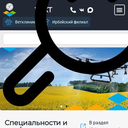
УСХТ
Ветклиника
Ирбейский филиал
Центр цифрового
Специальности и
земледелия и современных
В раздел
агропромышленных