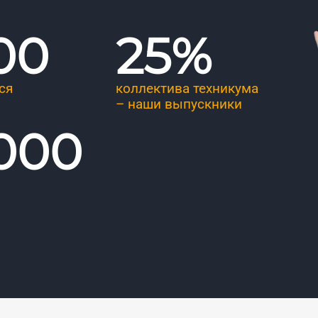
00
25
%
ся
коллектива техникума
– наши выпускники
 000