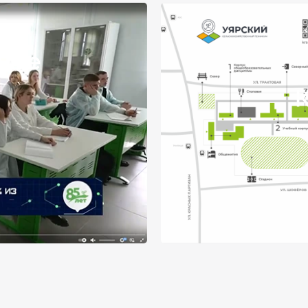
куме
К