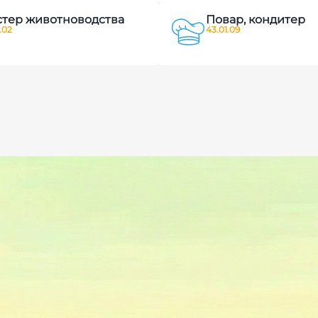
тер животноводства
Повар, кондитер
.02
43.01.09