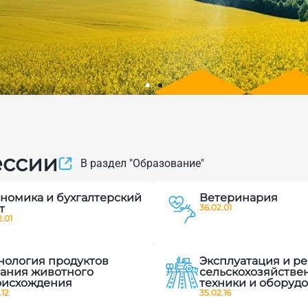
вого
ессии
В раздел "Образование"
и современных
номика и бухгалтерский
Ветеринария
ленных
т
36.02.01
.01
нология продуктов
Эксплуатация и р
ания животного
сельскохозяйстве
оисхождения
техники и оборуд
.12
35.02.16