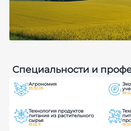
Центр цифро
Специальности и проф
земледелия 
Агрономия
Эко
агропромыш
35.02.05
уче
38.02
технологий
Технология продуктов
Тех
питания из растительного
пит
сырья
пр
19.02.11
19.02
Видеоэкскурсия