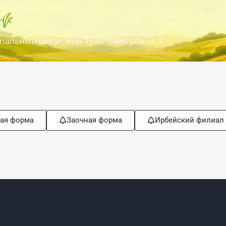
льный округ, Уяр, Трактовая улица, 9
ая форма
Заочная форма
Ирбейский филиал