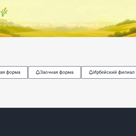
льный округ, Уяр, Трактовая улица, 9
ая форма
Заочная форма
Ирбейский филиал