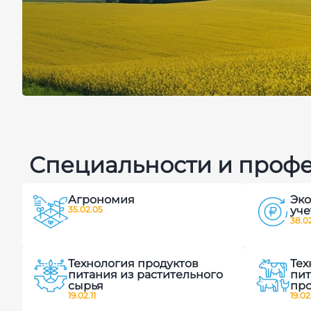
Центр цифро
Специальности и проф
земледелия 
Агрономия
Эко
агропромыш
35.02.05
уче
38.02
технологий
Технология продуктов
Тех
питания из растительного
пит
сырья
пр
19.02.11
19.02
Видеоэкскурсия