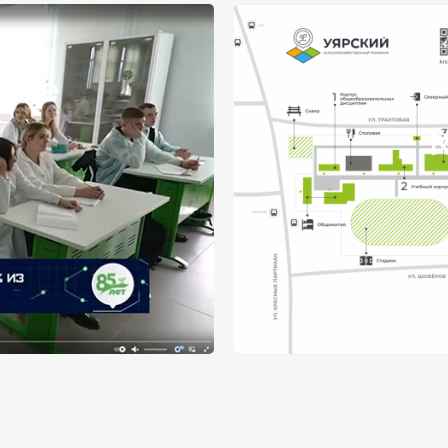
куме
К