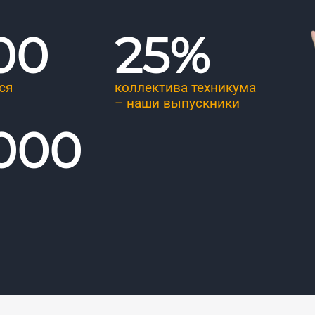
00
25
%
ся
коллектива техникума
– наши выпускники
 000