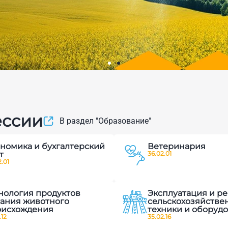
вого
ессии
В раздел "Образование"
и современных
номика и бухгалтерский
Ветеринария
ленных
т
36.02.01
.01
нология продуктов
Эксплуатация и р
ания животного
сельскохозяйстве
оисхождения
техники и оборуд
.12
35.02.16