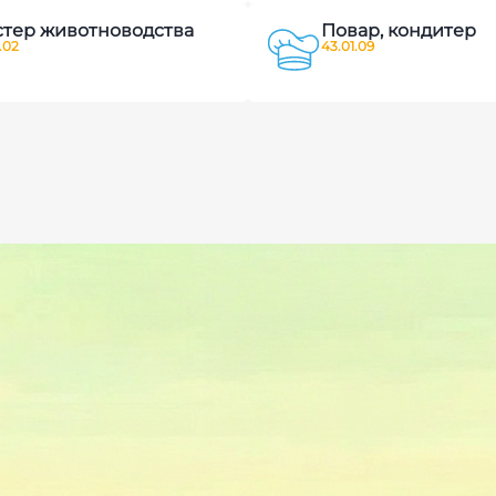
тер животноводства
Повар, кондитер
.02
43.01.09