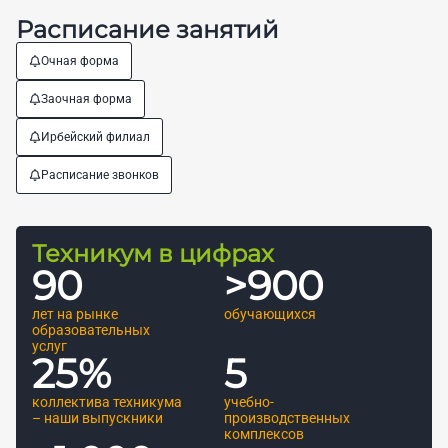
Расписание занятий
Очная форма
Заочная форма
Ирбейский филиал
Расписание звонков
Техникум в цифрах
90
>
900
лет на рынке
обучающихся
образовательных
услуг
25
%
5
коллектива техникума
учебно-
– наши выпускники
производственных
комплексов