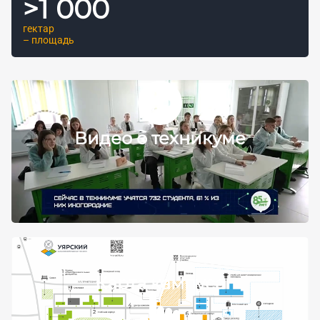
>
1 000
гектар
– площадь
Видео о техникуме
Карта кампуса