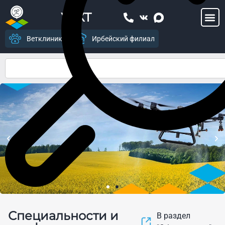
УСХТ
Ветклиника
Ирбейский филиал
Центр цифрового
Специальности и
земледелия и современных
В раздел
агропромышленных