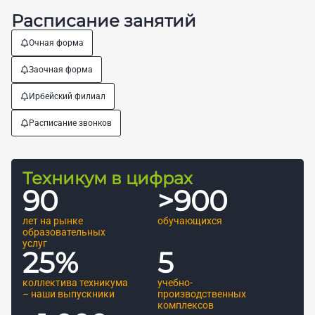
Расписание занятий
Очная форма
Заочная форма
Ирбейский филиал
Расписание звонков
Техникум в цифрах
90
>
900
лет на рынке
обучающихся
образовательных
услуг
25
%
5
коллектива техникума
учебно-
– наши выпускники
производственных
комплексов