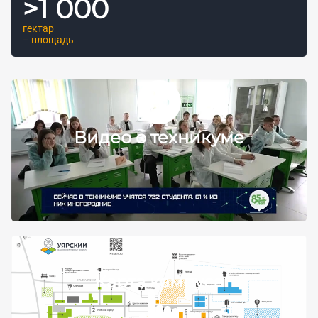
>
1 000
гектар
– площадь
Видео о техникуме
Карта кампуса