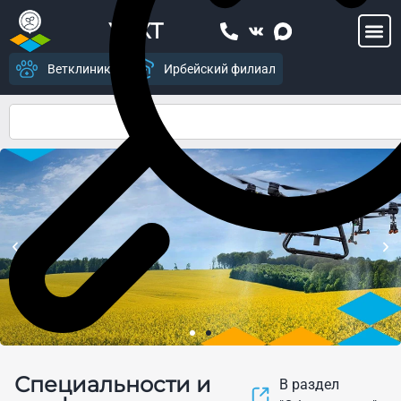
УСХТ
Ветклиника
Ирбейский филиал
Центр цифрового
Специальности и
земледелия и современных
В раздел
агропромышленных