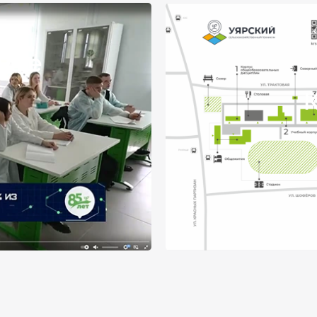
куме
К