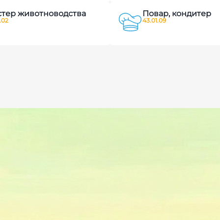
тер животноводства
Повар, кондитер
.02
43.01.09