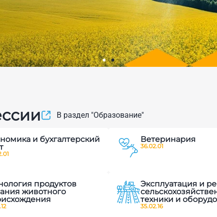
вого
ессии
В раздел "Образование"
и современных
номика и бухгалтерский
Ветеринария
ленных
т
36.02.01
.01
нология продуктов
Эксплуатация и р
ания животного
сельскохозяйстве
оисхождения
техники и оборуд
.12
35.02.16