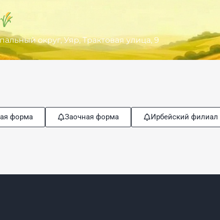
льный округ, Уяр, Трактовая улица, 9
ая форма
Заочная форма
Ирбейский филиал