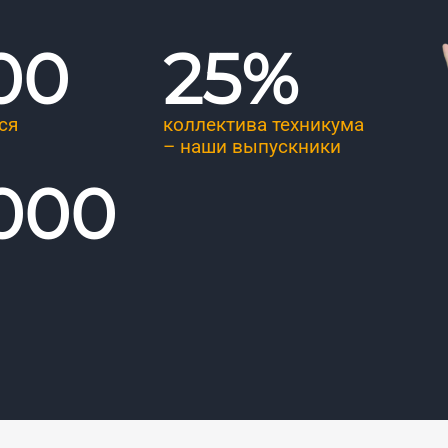
00
25
%
ся
коллектива техникума
– наши выпускники
 000