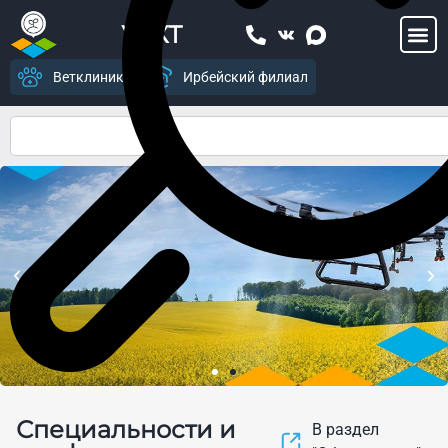
УСХТ
Ветклиника
Ирбейский филиал
Центр цифрового
Специальности и
земледелия и современных
В раздел
агропромышленных