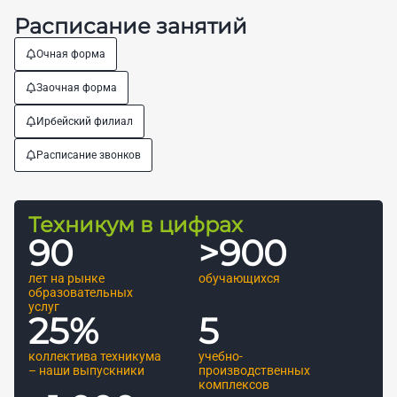
Расписание занятий
Очная форма
Заочная форма
Ирбейский филиал
Расписание звонков
Техникум в цифрах
90
>
900
лет на рынке
обучающихся
образовательных
услуг
25
%
5
коллектива техникума
учебно-
– наши выпускники
производственных
комплексов