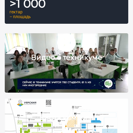
>
1 000
гектар
– площадь
Видео о техникуме
Карта кампуса