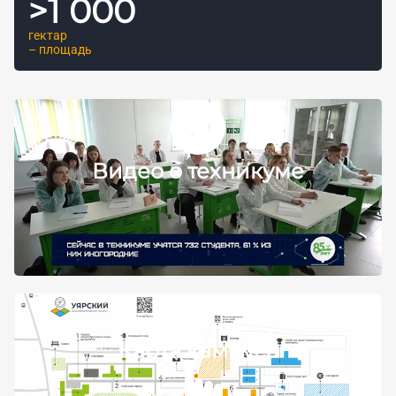
>
1 000
гектар
– площадь
Видео о техникуме
Карта кампуса