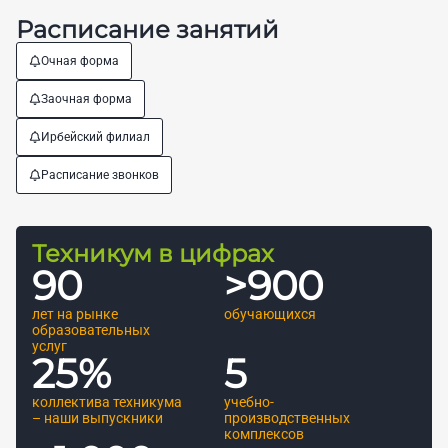
Расписание занятий
Очная форма
Заочная форма
Ирбейский филиал
Расписание звонков
Техникум в цифрах
90
>
900
лет на рынке
обучающихся
образовательных
услуг
25
%
5
коллектива техникума
учебно-
– наши выпускники
производственных
комплексов