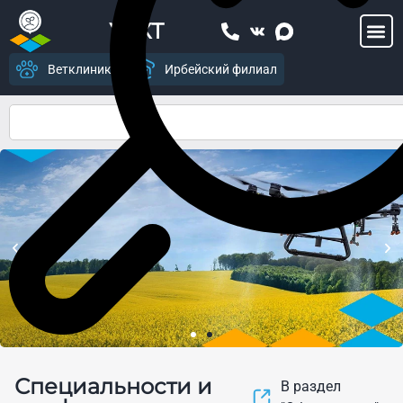
УСХТ
Ветклиника
Ирбейский филиал
Центр цифрового
Специальности и
земледелия и современных
В раздел
агропромышленных