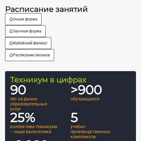
Расписание занятий
Очная форма
Заочная форма
Ирбейский филиал
Расписание звонков
Техникум в цифрах
90
>
900
лет на рынке
обучающихся
образовательных
услуг
25
%
5
коллектива техникума
учебно-
– наши выпускники
производственных
комплексов