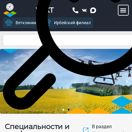
УСХТ
Ветклиника
Ирбейский филиал
Центр цифрового
Специальности и
земледелия и современных
В раздел
агропромышленных