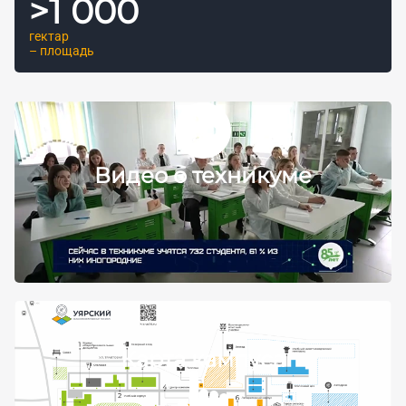
>
1 000
гектар
– площадь
Видео о техникуме
Карта кампуса