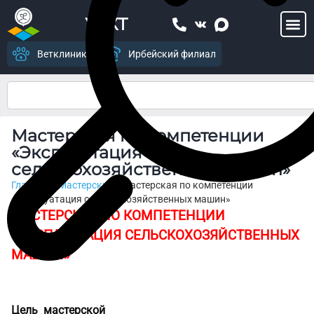
УСХТ
Ветклиника
Ирбейский филиал
Мастерская по компетенции
«Эксплуатация
сельскохозяйственных машин»
Главная
>
Мастерские
>
Мастерская по компетенции
«Эксплуатация сельскохозяйственных машин»
МАСТЕРСКАЯ ПО КОМПЕТЕНЦИИ
«ЭКСПЛУАТАЦИЯ СЕЛЬСКОХОЗЯЙСТВЕННЫХ
МАШИН»
Цель мастерской