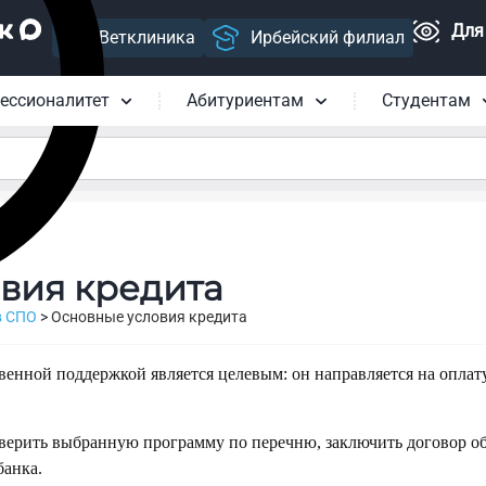
Для
Ветклиника
Ирбейский филиал
ессионалитет
Абитуриентам
Студентам
вия кредита
в СПО
>
Основные условия кредита
венной поддержкой является целевым: он направляется на оплат
ерить выбранную программу по перечню, заключить договор об
банка.