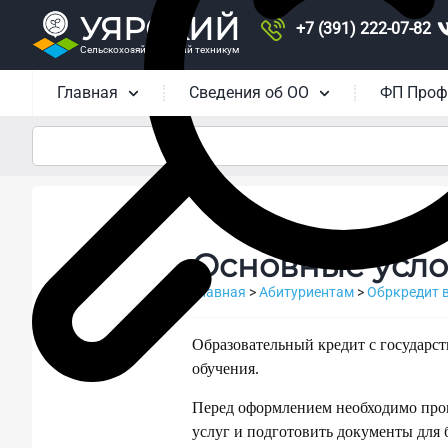
УЯРСКИЙ
+7 (391) 222-07-82
Сельскохозяйственный техникум
Главная
Сведения об ОО
ФП Проф
Основные усло
Главная
>
Абитуриентам
>
Обркредит 
Образовательный кредит с государст
обучения.
Перед оформлением необходимо пров
услуг и подготовить документы для 