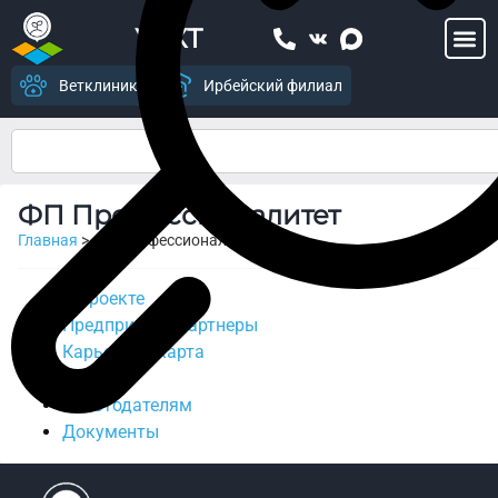
УСХТ
Ветклиника
Ирбейский филиал
ФП Профессионалитет
Главная
>
ФП Профессионалитет
О проекте
Предприятия партнеры
Карьерная карта
Отрасли
Работодателям
Документы