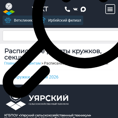
УСХТ
Ветклиника
Ирбейский филиал
Расписание работы кружков,
секций
Главная
>
Студентам
>
Расписание работы кружков, секций
Кружки и секции 2026
КГБПОУ «Уярский сельскохозяйственный техникум»