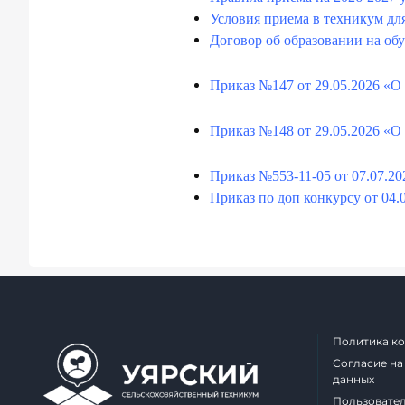
Условия приема в техникум дл
Договор об образовании на обу
Приказ №147 от 29.05.2026 «О
Приказ №148 от 29.05.2026 «О
Приказ №553-11-05 от 07.07.2
Приказ по доп конкурсу от 04.
Политика к
Согласие на
данных
Пользовате