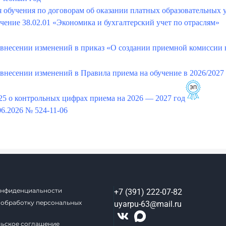
я обучения по договорам об оказании платных образовательных 
чение 38.02.01 «Экономика и бухгалтерский учет по отраслям»
 внесении изменений в приказ «О создании приемной комиссии 
 внесении изменений в Правила приема на обучение в 2026/2027
025 о контрольных цифрах приема на 2026 — 2027 год
06.2026 № 524-11-06
онфиденциальности
+7 (391) 222-07-82
 обработку персональных
uyarpu-63@mail.ru
льское соглашение