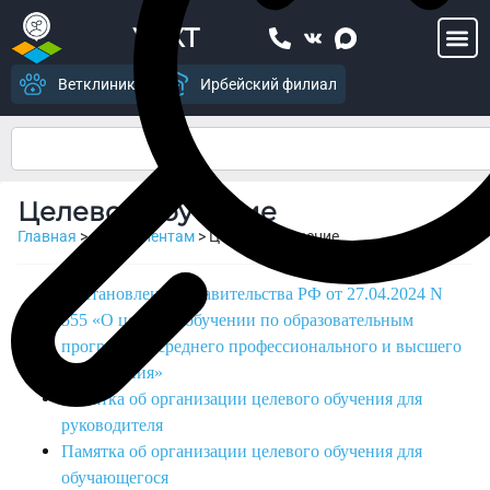
УСХТ
Ветклиника
Ирбейский филиал
Целевое обучение
Главная
>
Абитуриентам
>
Целевое обучение
Постановление Правительства РФ от 27.04.2024 N
555 «О целевом обучении по образовательным
программам среднего профессионального и высшего
образования»
Памятка об организации целевого обучения для
руководителя
Памятка об организации целевого обучения для
обучающегося