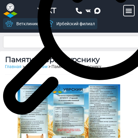
УСХТ
Ветклиника
Ирбейский филиал
Памятка первокурснику
Главная
>
Студентам
>
Памятка первокурснику