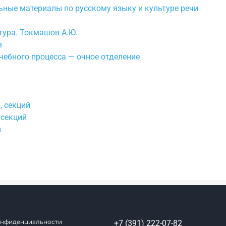
ные материалы по русскому языку и культуре речи
тура. Токмашов А.Ю.
в
чебного процесса — очное отделение
, секций
 секций
н
онфиденциальности
+7 (391) 222-07-82