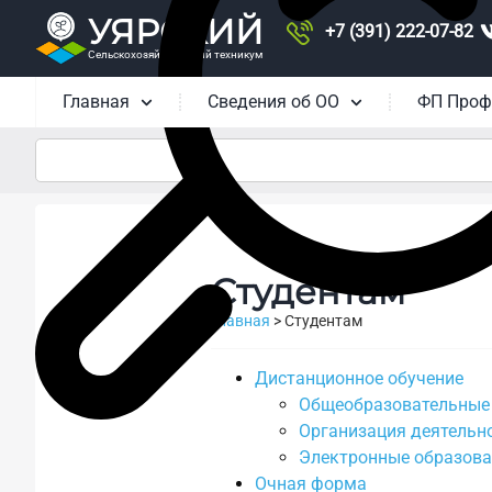
УЯРСКИЙ
+7 (391) 222-07-82
Сельскохозяйственный техникум
Главная
Сведения об ОО
ФП Проф
Студентам
Главная
>
Студентам
Дистанционное обучение
Общеобразовательные 
Организация деятельно
Электронные образов
Очная форма