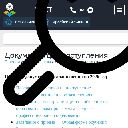
УСХТ
Ветклиника
Ирбейский филиал
Документы для поступления
Главная
>
Абитуриентам
>
Документы для поступления
Перечень документов для заполнения на 2026 год
Перечень документов на поступление
Преимущественное право зачисления в
образовательную организацию на обучение по
образовательным программам среднего
профессионального образования
Заявление о приеме — Очная форма обучения