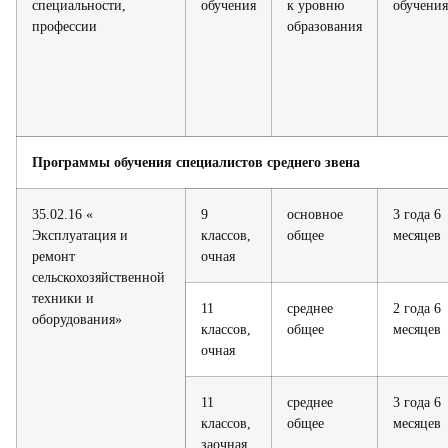
специальности,
обучения
к уровню
обучения
профессии
образования
Программы обучения специалистов среднего звена
35.02.16 «
9
основное
3 года 6
Эксплуатация и
классов,
общее
месяцев
ремонт
очная
сельскохозяйственной
техники и
11
среднее
2 года 6
оборудования»
классов,
общее
месяцев
очная
11
среднее
3 года 6
классов,
общее
месяцев
заочная