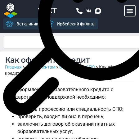
УСХТ
Ветклиника
Ирбейский филиал
Как оформить кредит
Главная
>
Абитуриентам
>
Обркредит в СПО
>
Как оформить
кредит
Для оформления образовательного кредита с
государственной поддержкой необходимо:
выбрать профессию или специальность СПО;
проверить, входит ли она в перечень;
заключить договор об оказании платных
образовательных услуг;
получить счет на оплату обучения;