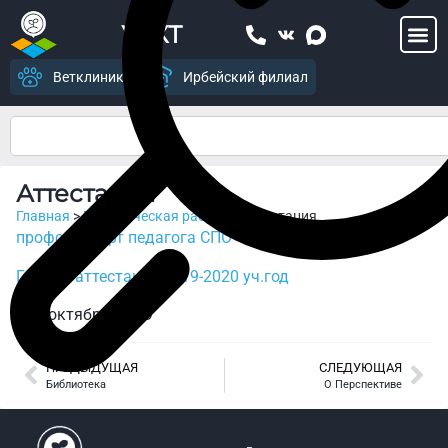
УСХТ
Ветклиника
Ирбейский филиал
Аттестация
Главная
>
Методическая работа
>
Аттестация
профстандарт педагога СПО
График аттестации 2019-2020 уч.год
8 октября, 2019
ПРЕДЫДУЩАЯ
СЛЕДУЮЩАЯ
Библиотека
О Перспективе