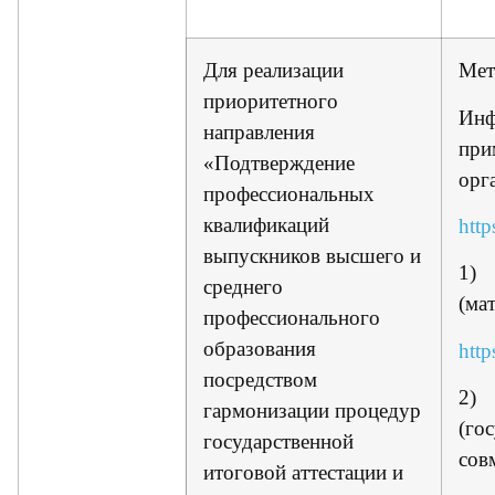
Для реализации
Мет
приоритетного
Инф
направления
при
«Подтверждение
орг
профессиональных
квалификаций
http
выпускников высшего и
1) 
среднего
(ма
профессионального
образования
http
посредством
2) 
гармонизации процедур
(го
государственной
сов
итоговой аттестации и