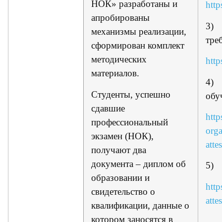
НОК» разработаны и
htt
апробированы
3) 
механизмы реализации,
тре
сформирован комплект
методических
htt
материалов.
4) 
Студенты, успешно
обу
сдавшие
http
профессиональный
org
экзамен (НОК),
atte
получают два
документа – диплом об
5) 
образовании и
http
свидетельство о
atte
квалификации, данные о
котором заносятся в