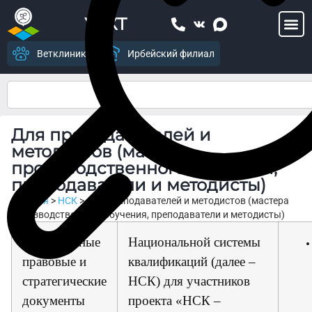
УСХТ
Ветклиника
Ирбейский филиал
Для преподавателей и
методистов (мастера
производственного обучения,
преподаватели и методисты)
Главная
>
НСК
>
Для преподавателей и методистов (мастера
производственного обучения, преподаватели и методисты)
Нормативные
Национальной системы
правовые и
квалификаций (далее –
стратегические
НСК) для участников
документы
проекта «НСК –