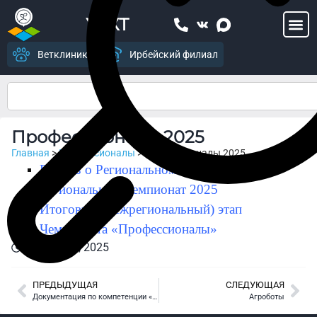
УСХТ
Ветклиника
Ирбейский филиал
Профессионалы 2025
Главная
>
Профессионалы
>
Профессионалы 2025
Приказ о Региональном этапе чемпионата
Региональный чемпионат 2025
Итоговый (межрегиональный) этап
Чемпионата «Профессионалы»
23 января, 2025
ПРЕДЫДУЩАЯ
СЛЕДУЮЩАЯ
Документация по компетенции «Цифровое земледелие»
Агроботы