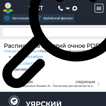
УСХТ
Ветклиника
Ирбейский филиал
Расписание занятий очное PDF
Главная
>
Студентам
>
Расписание занятий очное PDF
с 13 сентября
с 20 сентября
16 сентября, 2021
ПРЕДЫДУЩАЯ
СЛЕДУЮЩАЯ
Демонстрационный Экзамен 2021
Расписание для просмотра на информационном киоске