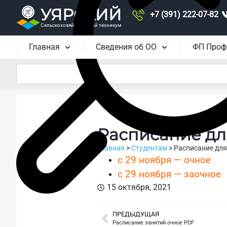
УЯРСКИЙ
+7 (391) 222-07-82
Сельскохозяйственный техникум
Главная
Сведения об ОО
ФП Проф
Расписание дл
Главная
>
Студентам
>
Расписание дл
с 29 ноября — очное
с 29 ноября — заочное
15 октября, 2021
ПРЕДЫДУЩАЯ
Расписание занятий очное PDF