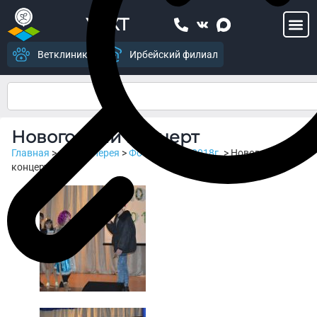
УСХТ
Ветклиника
Ирбейский филиал
Новогодний концерт
Главная
>
Фотогалерея
>
Фотогалерея 2018г.
>
Новогодний
концерт