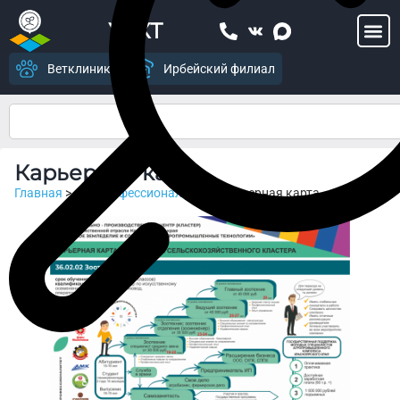
УСХТ
Ветклиника
Ирбейский филиал
Карьерная карта
Главная
>
ФП Профессионалитет
>
Карьерная карта