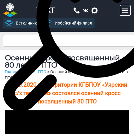
УСХТ
Ветклиника
Ирбейский филиал
Осенний кросс, посвященный
80 летию ПТО
Главная
>
80 лет ПТО
>
Осенний кросс, посвященный 80 летию
ПТО
22.09.2020 на территории КГБПОУ «Уярский
с/х техникум» состоялся осенний кросс
посвященный 80 ПТО