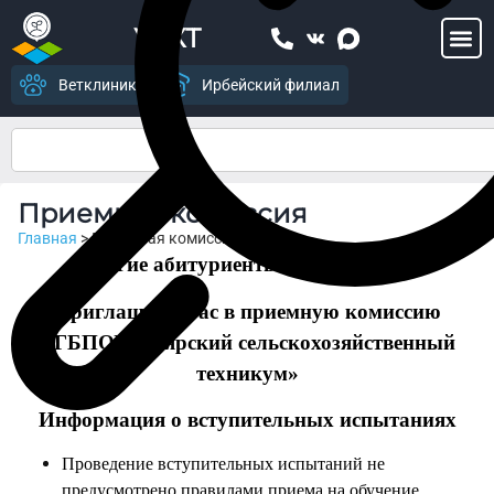
УСХТ
Ветклиника
Ирбейский филиал
Приемная комиссия
Главная
>
Приемная комиссия
Дорогие абитуриенты и их родители!
Приглашаем Вас в приемную комиссию
КГБПОУ « Уярский сельскохозяйственный
техникум»
Информация о вступительных испытаниях
Проведение вступительных испытаний не
предусмотрено правилами приема на обучение.