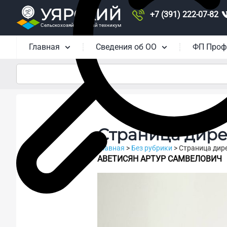
УЯРСКИЙ
+7 (391) 222-07-82
Сельскохозяйственный техникум
Главная
Сведения об ОО
ФП Проф
Страница дире
Главная
>
Без рубрики
>
Страница дир
АВЕТИСЯН АРТУР САМВЕЛОВИЧ