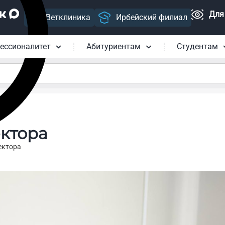
Для
Ветклиника
Ирбейский филиал
ессионалитет
Абитуриентам
Студентам
ктора
ектора