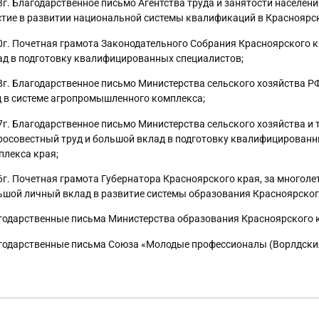
3г. Благодарственное письмо Агентства труда и занятости населени
стие в развитии национальной системы квалификаций в Красноярс
0г. Почетная грамота Законодательного Собрания Красноярского к
ад в подготовку квалифицированных специалистов;
8г. Благодарственное письмо Министерства сельского хозяйства Р
д в системе агропромышленного комплекса;
7г. Благодарственное письмо Министерства сельского хозяйства и 
росовестный труд и большой вклад в подготовку квалифицирован
плекса края;
6г. Почетная грамота Губернатора Красноярского края, за многол
ьшой личный вклад в развитие системы образования Красноярског
годарственные письма Министерства образования Красноярского 
годарственные письма Союза «Молодые профессионалы (Ворлдски