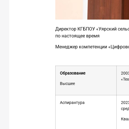
Директор КГБПОУ «Уярский сельс
по настоящее время
Менеджер компетенции «Цифрово
Образование
200
«Те
Высшее
Аспирантура
202
сре
Ква