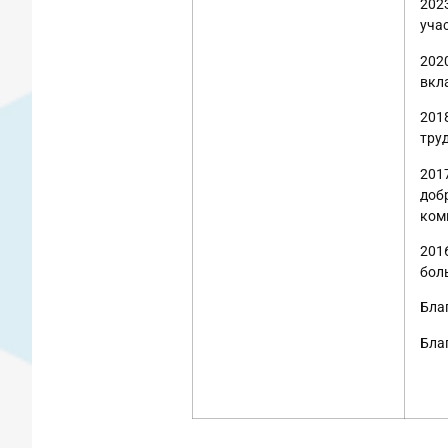
202
уча
202
вкл
201
тру
201
доб
ком
201
бол
Бла
Бла