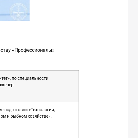
рству «Профессионалы»
тет», по специальности
инженер
е подготовки «Технологии,
ном и рыбном хозяйстве».