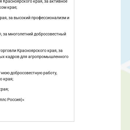
я Красноярского края, за активное
ком крае;
рая, за высокий профессионализм и
Ф, за многолетний добросовестный
торговли Красноярского края, за
ных кадров для агропромышленного
етнюю добросовестную работу,
о края;
края;
ллс Россия)»