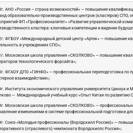
3г. АНО «Россия – страна возможностей» — повышение квалифика
анд образовательно-производственных центров (кластеров) СПО,
оприятий ФП «Профессионалитет» «Развитие управленческой кома
изводственного кластера: ключевые компетенции и видение будуще
2г. ФГБОУ «Международный детский центр «Артек» — повышение к
тельность в учреждениях СПО»;
1г. Московская школа управления «СКОЛКОВО» — повышение ква
ераторов технологического форсайта»;
0г. ФГАОУ ДПО «ГИНФО» — профессиональная переподготовка по п
стерное взаимодействие»;
9г. Института экономического управления университета Цинхуа и
лково — Международный учебный курс «Опыт Китая по развитию 
9г. Московская школа управления «СКОЛКОВО» — профессиональна
равление изменениями в системе профессиональной подготовки дл
9г. Союз «Молодые профессионалы (Ворлдскилл Россия)» — повыш
поративного (отраслевого) чемпионата Ворлдскиллс Россия»;