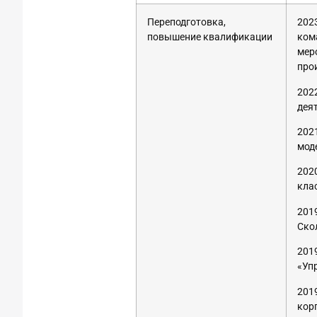
Переподготовка,
202
повышение квалификации
ком
мер
про
202
дея
202
мод
202
кла
201
Ско
201
«Уп
201
кор