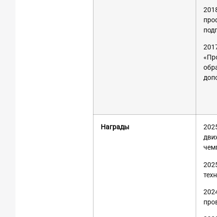
201
про
под
201
«Пр
обр
доп
Награды
202
дви
чем
202
тех
202
про