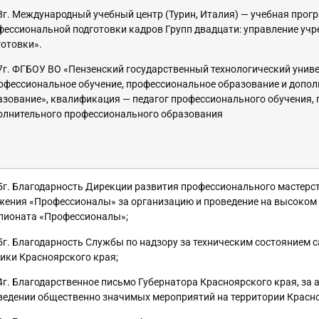
8г. Международный учебный центр (Турин, Италия) — учебная прог
фессиональной подготовки кадров Групп двадцати: управление у
готовки».
7г. ФГБОУ ВО «Пензенский государственный технологический унив
офессиональное обучение, профессиональное образование и допо
азование», квалификация — педагог профессионального обучения,
олнительного профессионального образования
5г. Благодарность Дирекции развития профессионального мастерс
жения «Профессионалы» за организацию и проведение на высоком
пионата «Профессионалы»;
5г. Благодарность Службы по надзору за техническим состоянием 
ники Красноярского края;
4г. Благодарственное письмо Губернатора Красноярского края, за а
ведении общественно значимых мероприятий на территории Красно