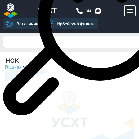
УСХТ
Ветклиника
Ирбейский филиал
нск
Главная
>
нск