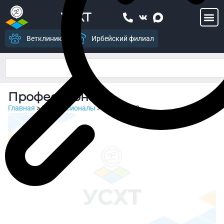
УСХТ
Ветклиника
Ирбейский филиал
Профессионалы
Главная
>
Профессионалы
>
Страница 3