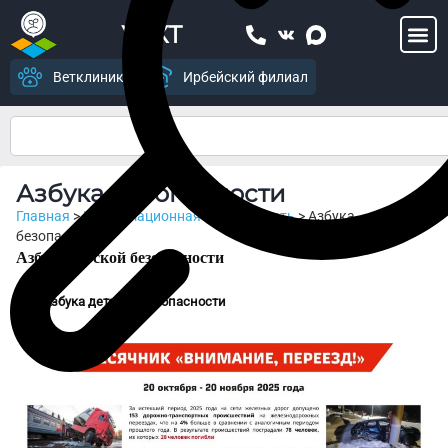
УСХТ
Ветклиника
Ирбейский филиал
Азбука безопасности
Главная
>
Информационная безопасность
>
Азбука
безопасности
Азбука детской безопасности
Азбука детской безопасности