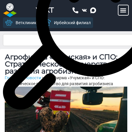
УСХТ
Ветклиника
Ирбейский филиал
Агрофирма «Учумская» и СПО:
Стратегическое партнерство для
развития агробизнеса
Главная
>
Новости
>
Агрофирма «Учумская» и СПО:
Стратегическое партнерство для развития агробизнеса