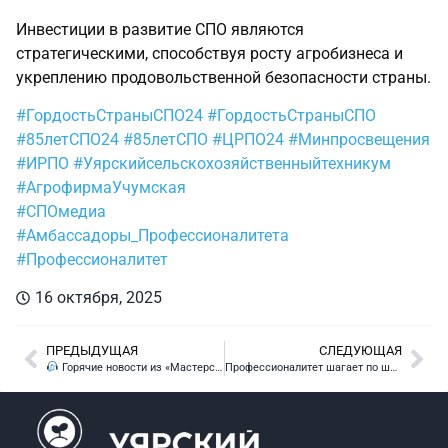
Инвестиции в развитие СПО являются
стратегическими, способствуя росту агробизнеса и
укреплению продовольственной безопасности страны.
#ГордостьСтраныСПО24
#ГордостьСтраныСПО
#85летСПО24
#85летСПО
#ЦРПО24
#Минпросвещения
#ИРПО
#Уярскийсельскохозяйственныйтехникум
#АгрофирмаУчумская
#СПОмедиа
#Амбассадоры_Профессионалитета
#Профессионалитет
16 октября, 2025
ПРЕДЫДУЩАЯ
СЛЕДУЮЩАЯ
Горячие новости из «Мастерской автозвука»!
Профессионалитет шагает по школам!