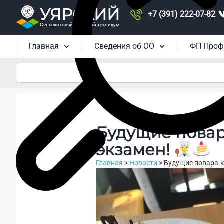
УЯРСКИЙ
+7 (391) 222-07-82
Сельскохозяйственный техникум
Главная
Сведения об ОО
ФП Проф
Будущие пова
экзамен!
Главная
>
Новости
>
Будущие повара‑