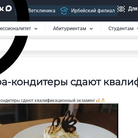
Для
Ветклиника
Ирбейский филиал
ессионалитет
Абитуриентам
Студентам
ра‑кондитеры сдают квал
кондитеры сдают квалификационный экзамен!