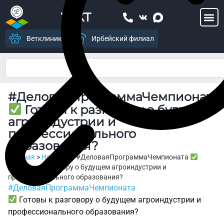
УСХТ
Ветклиника
Ирбейский филиал
#ДеловаяПрограммаЧемпионата
Готовы к разговору о будущем
агроиндустрии и
профессионального
образования?
Главная
>
Новости
>
#ДеловаяПрограммаЧемпионата
Готовы к разговору о будущем агроиндустрии и
профессионального образования?
#ДеловаяПрограммаЧемпионата
Готовы к разговору о будущем агроиндустрии и
профессионального образования?