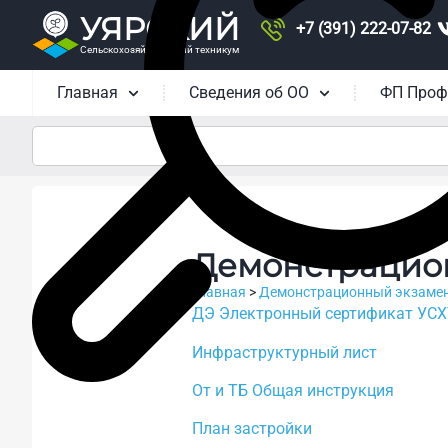
УЯРСКИЙ
+7 (391) 222-07-82
Сельскохозяйственный техникум
Главная
Сведения об ОО
ФП Проф
Демонстрацион
Главная
>
Демонстрационный экзаме
ДЭ Электронный сертификат УС
Инфраструктурный лист
От и ТБ Общая инструкция
План застройки