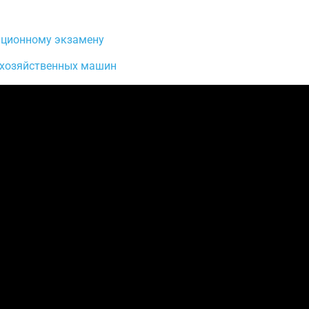
ационному экзамену
охозяйственных машин