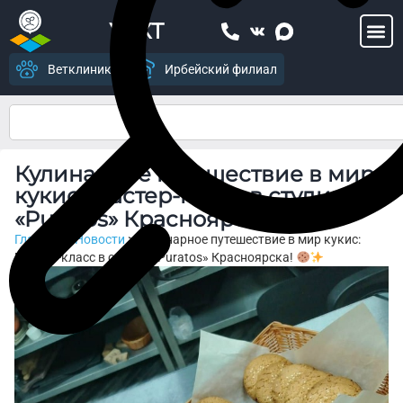
УСХТ
Ветклиника
Ирбейский филиал
Кулинарное путешествие в мир
кукис: Мастер-класс в студии
«Puratos» Красноярска!
Главная
>
Новости
>
Кулинарное путешествие в мир кукис:
Мастер-класс в студии «Puratos» Красноярска!