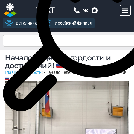
УСХТ
Ветклиника
Ирбейский филиал
Начало недели с гордости и
достижений!
Главная
>
Новости
>
Начало недели с гордости и достижений!