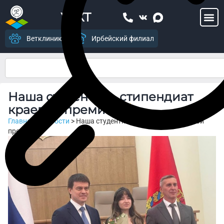
УСХТ
Ветклиника
Ирбейский филиал
Наша студентка – стипендиат
краевой премии!
Главная
>
Новости
>
Наша студентка – стипендиат краевой
премии!